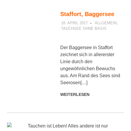
Staffort, Baggersee
18. APRIL 2017
PETER
ALLGEMEIN
,
TAUCHSEE OHNE BASIS
Der Baggersee in Staffort
zeichnet sich in allererster
Linie durch den
ungewöhnlichen Bewuchs
aus. Am Rand des Sees sind
Seerosen[…]
WEITERLESEN