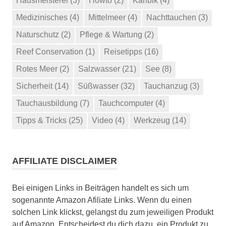
Hausmeisterei
(3)
Howto
(2)
Karibik
(4)
Medizinisches
(4)
Mittelmeer
(4)
Nachttauchen
(3)
Naturschutz
(2)
Pflege & Wartung
(2)
Reef Conservation
(1)
Reisetipps
(16)
Rotes Meer
(2)
Salzwasser
(21)
See
(8)
Sicherheit
(14)
Süßwasser
(32)
Tauchanzug
(3)
Tauchausbildung
(7)
Tauchcomputer
(4)
Tipps & Tricks
(25)
Video
(4)
Werkzeug
(14)
AFFILIATE DISCLAIMER
Bei einigen Links in Beiträgen handelt es sich um
sogenannte Amazon Afiliate Links. Wenn du einen
solchen Link klickst, gelangst du zum jeweiligen Produkt
auf Amazon. Entscheidest du dich dazu, ein Produkt zu