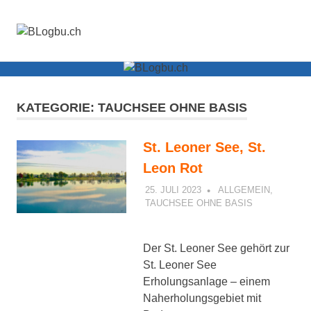
BLogbu.ch
MENÜ
Tauchen
ist
Zum
Leben!
Inhalt
Alles
springen
andere
KATEGORIE:
TAUCHSEE OHNE BASIS
ist
nur
St. Leoner See, St.
Oberflächenpause!
Leon Rot
25. JULI 2023
PETER
ALLGEMEIN
,
TAUCHSEE OHNE BASIS
Der St. Leoner See gehört zur
St. Leoner See
Erholungsanlage – einem
Naherholungsgebiet mit