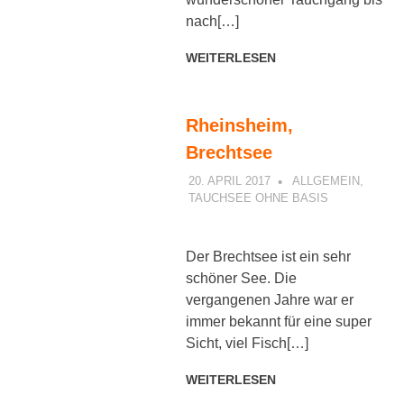
nach[…]
WEITERLESEN
Rheinsheim,
Brechtsee
20. APRIL 2017
PETER
ALLGEMEIN
,
TAUCHSEE OHNE BASIS
Der Brechtsee ist ein sehr
schöner See. Die
vergangenen Jahre war er
immer bekannt für eine super
Sicht, viel Fisch[…]
WEITERLESEN