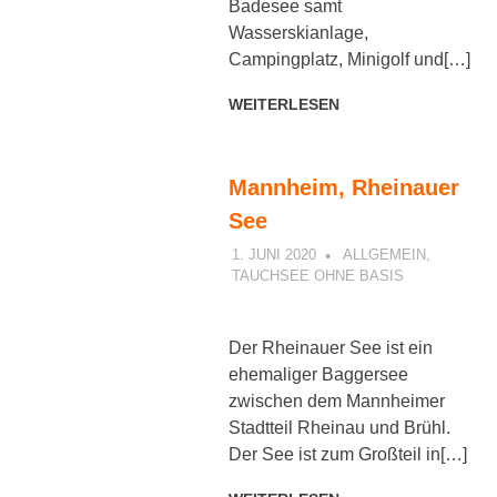
Badesee samt
Wasserskianlage,
Campingplatz, Minigolf und[…]
WEITERLESEN
Mannheim, Rheinauer
See
1. JUNI 2020
PETER
ALLGEMEIN
,
TAUCHSEE OHNE BASIS
Der Rheinauer See ist ein
ehemaliger Baggersee
zwischen dem Mannheimer
Stadtteil Rheinau und Brühl.
Der See ist zum Großteil in[…]