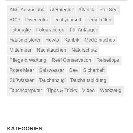
ABC Ausrüstung
Atemregler
Atlantik
Bali See
BCD
Divecenter
Do it yourself
Fertigkeiten
Fotografie
Fotografieren
Für Anfänger
Hausmeisterei
Howto
Karibik
Medizinisches
Mittelmeer
Nachttauchen
Naturschutz
Pflege & Wartung
Reef Conservation
Reisetipps
Rotes Meer
Salzwasser
See
Sicherheit
Süßwasser
Tauchanzug
Tauchausbildung
Tauchcomputer
Tipps & Tricks
Video
Werkzeug
KATEGORIEN