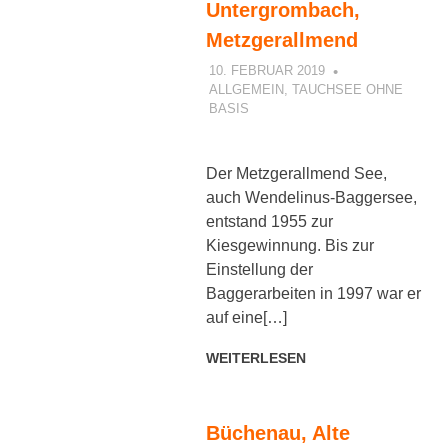
Untergrombach,
Metzgerallmend
10. FEBRUAR 2019
PETER
ALLGEMEIN
,
TAUCHSEE OHNE
BASIS
Der Metzgerallmend See,
auch Wendelinus-Baggersee,
entstand 1955 zur
Kiesgewinnung. Bis zur
Einstellung der
Baggerarbeiten in 1997 war er
auf eine[…]
WEITERLESEN
Büchenau, Alte