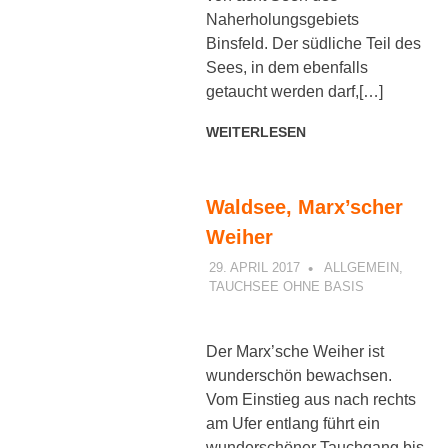
Naherholungsgebiets
Binsfeld. Der südliche Teil des
Sees, in dem ebenfalls
getaucht werden darf,[…]
WEITERLESEN
Waldsee, Marx’scher
Weiher
29. APRIL 2017
PETER
ALLGEMEIN
,
TAUCHSEE OHNE BASIS
Der Marx’sche Weiher ist
wunderschön bewachsen.
Vom Einstieg aus nach rechts
am Ufer entlang führt ein
wunderschöner Tauchgang bis