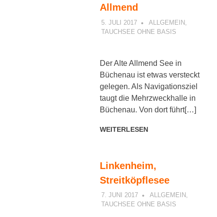
Allmend
5. JULI 2017
PETER
ALLGEMEIN
,
TAUCHSEE OHNE BASIS
Der Alte Allmend See in
Büchenau ist etwas versteckt
gelegen. Als Navigationsziel
taugt die Mehrzweckhalle in
Büchenau. Von dort führt[…]
WEITERLESEN
Linkenheim,
Streitköpflesee
7. JUNI 2017
PETER
ALLGEMEIN
,
TAUCHSEE OHNE BASIS