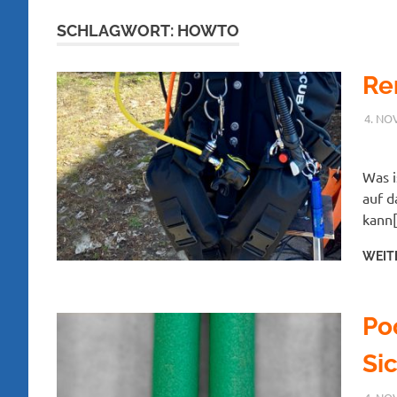
SCHLAGWORT:
HOWTO
Re
4. NO
Was i
auf d
kann
WEIT
Po
Si