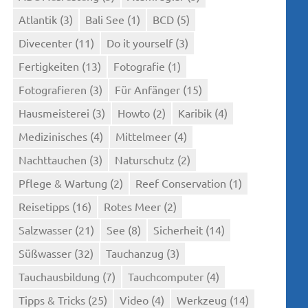
Atlantik
(3)
Bali See
(1)
BCD
(5)
Divecenter
(11)
Do it yourself
(3)
Fertigkeiten
(13)
Fotografie
(1)
Fotografieren
(3)
Für Anfänger
(15)
Hausmeisterei
(3)
Howto
(2)
Karibik
(4)
Medizinisches
(4)
Mittelmeer
(4)
Nachttauchen
(3)
Naturschutz
(2)
Pflege & Wartung
(2)
Reef Conservation
(1)
Reisetipps
(16)
Rotes Meer
(2)
Salzwasser
(21)
See
(8)
Sicherheit
(14)
Süßwasser
(32)
Tauchanzug
(3)
Tauchausbildung
(7)
Tauchcomputer
(4)
Tipps & Tricks
(25)
Video
(4)
Werkzeug
(14)