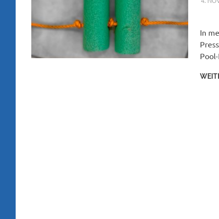
4. NO
In me
Press
Pool-
WEIT