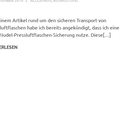
VEMBER 2019
PETER
ALLGEMEIN
,
AUSRÜSTUNG
inem Artikel rund um den sicheren Transport von
luftflaschen habe ich bereits angekündigt, dass ich eine
Nudel-Pressluftflaschen-Sicherung nutze. Diese[…]
ERLESEN