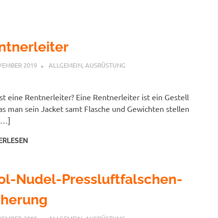
ntnerleiter
VEMBER 2019
PETER
ALLGEMEIN
,
AUSRÜSTUNG
st eine Rentnerleiter? Eine Rentnerleiter ist ein Gestell
as man sein Jacket samt Flasche und Gewichten stellen
[…]
ERLESEN
ol-Nudel-Pressluftfalschen-
cherung