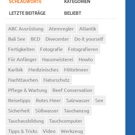
SCHLAGWORTE
KATEGORIEN
LETZTE BEITRÄGE
BELIEBT
ABC Ausrüstung
Atemregler
Atlantik
Bali See
BCD
Divecenter
Do it yourself
Fertigkeiten
Fotografie
Fotografieren
Für Anfänger
Hausmeisterei
Howto
Karibik
Medizinisches
Mittelmeer
Nachttauchen
Naturschutz
Pflege & Wartung
Reef Conservation
Reisetipps
Rotes Meer
Salzwasser
See
Sicherheit
Süßwasser
Tauchanzug
Tauchausbildung
Tauchcomputer
Tipps & Tricks
Video
Werkzeug