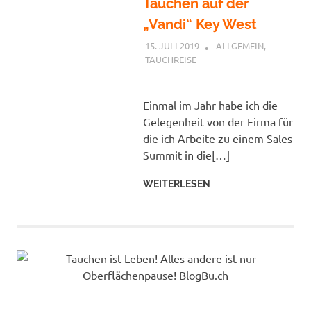
Tauchen auf der
„Vandi“ Key West
15. JULI 2019
PETER
ALLGEMEIN
,
TAUCHREISE
Einmal im Jahr habe ich die
Gelegenheit von der Firma für
die ich Arbeite zu einem Sales
Summit in die[…]
WEITERLESEN