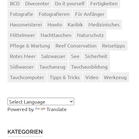
BCD
Divecenter
Do it yourself
Fertigkeiten
Fotografie
Fotografieren
Für Anfänger
Hausmeisterei
Howto
Karibik
Medizinisches
Mittelmeer
Nachttauchen
Naturschutz
Pflege & Wartung
Reef Conservation
Reisetipps
Rotes Meer
Salzwasser
See
Sicherheit
Süßwasser
Tauchanzug
Tauchausbildung
Tauchcomputer
Tipps & Tricks
Video
Werkzeug
Powered by
Translate
KATEGORIEN