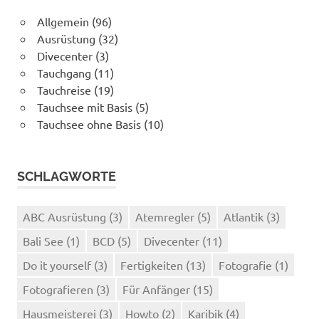
Allgemein
(96)
Ausrüstung
(32)
Divecenter
(3)
Tauchgang
(11)
Tauchreise
(19)
Tauchsee mit Basis
(5)
Tauchsee ohne Basis
(10)
SCHLAGWORTE
ABC Ausrüstung
(3)
Atemregler
(5)
Atlantik
(3)
Bali See
(1)
BCD
(5)
Divecenter
(11)
Do it yourself
(3)
Fertigkeiten
(13)
Fotografie
(1)
Fotografieren
(3)
Für Anfänger
(15)
Hausmeisterei
(3)
Howto
(2)
Karibik
(4)