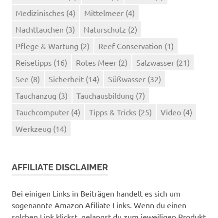
Medizinisches
(4)
Mittelmeer
(4)
Nachttauchen
(3)
Naturschutz
(2)
Pflege & Wartung
(2)
Reef Conservation
(1)
Reisetipps
(16)
Rotes Meer
(2)
Salzwasser
(21)
See
(8)
Sicherheit
(14)
Süßwasser
(32)
Tauchanzug
(3)
Tauchausbildung
(7)
Tauchcomputer
(4)
Tipps & Tricks
(25)
Video
(4)
Werkzeug
(14)
AFFILIATE DISCLAIMER
Bei einigen Links in Beiträgen handelt es sich um
sogenannte Amazon Afiliate Links. Wenn du einen
solchen Link klickst, gelangst du zum jeweiligen Produkt