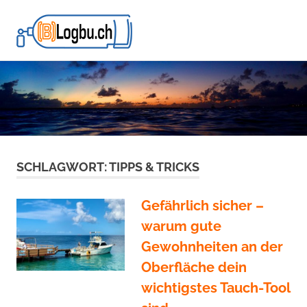
BLogbu.ch
MENÜ
Tauchen
Zum
ist
Inhalt
Leben!
Alles
springen
andere
ist
nur
Oberflächenpause!
SCHLAGWORT:
TIPPS & TRICKS
Gefährlich sicher –
warum gute
Gewohnheiten an der
Oberfläche dein
wichtigstes Tauch-Tool