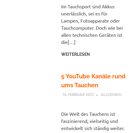
Im Tauchsport sind Akkus
unerlässlich, sei es für
Lampen, Fotoapparate oder
Tauchcomputer. Doch wie bei
allen technischen Geräten ist
die[…]
WEITERLESEN
5 YouTube Kanäle rund
ums Tauchen
16. FEBRUAR 2025
PETER
ALLGEMEIN
Die Welt des Tauchens ist
faszinierend, vielseitig und
entwickelt sich ständig weiter.