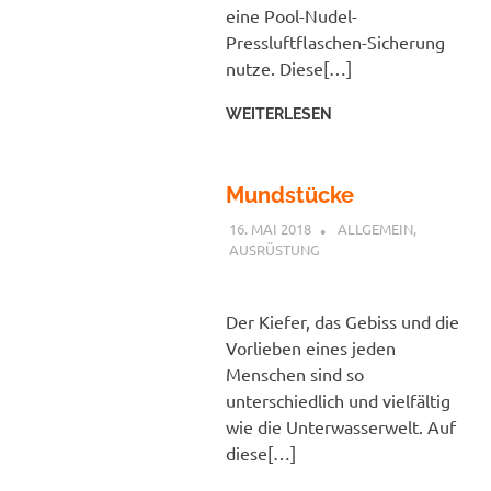
eine Pool-Nudel-
Pressluftflaschen-Sicherung
nutze. Diese[…]
WEITERLESEN
Mundstücke
16. MAI 2018
PETER
ALLGEMEIN
,
AUSRÜSTUNG
Der Kiefer, das Gebiss und die
Vorlieben eines jeden
Menschen sind so
unterschiedlich und vielfältig
wie die Unterwasserwelt. Auf
diese[…]