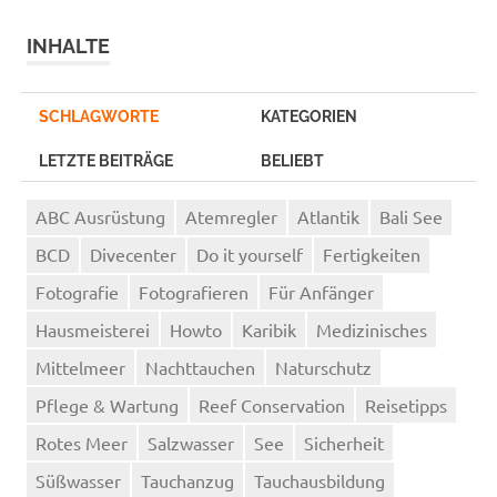
INHALTE
SCHLAGWORTE
KATEGORIEN
LETZTE BEITRÄGE
BELIEBT
ABC Ausrüstung
Atemregler
Atlantik
Bali See
BCD
Divecenter
Do it yourself
Fertigkeiten
Fotografie
Fotografieren
Für Anfänger
Hausmeisterei
Howto
Karibik
Medizinisches
Mittelmeer
Nachttauchen
Naturschutz
Pflege & Wartung
Reef Conservation
Reisetipps
Rotes Meer
Salzwasser
See
Sicherheit
Süßwasser
Tauchanzug
Tauchausbildung