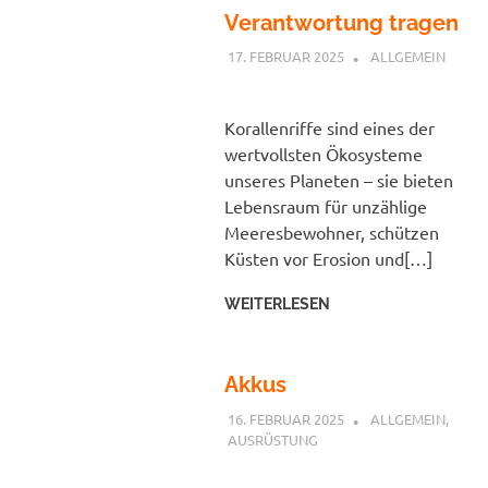
Verantwortung tragen
17. FEBRUAR 2025
PETER
ALLGEMEIN
Korallenriffe sind eines der
wertvollsten Ökosysteme
unseres Planeten – sie bieten
Lebensraum für unzählige
Meeresbewohner, schützen
Küsten vor Erosion und[…]
WEITERLESEN
Akkus
16. FEBRUAR 2025
PETER
ALLGEMEIN
,
AUSRÜSTUNG