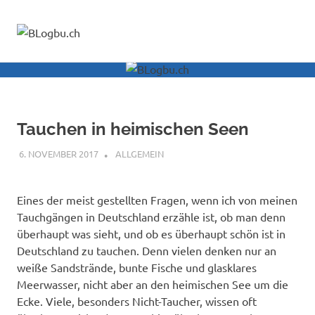
BLogbu.ch
MENÜ
Tauchen
ist
Zum
Leben!
Inhalt
Alles
springen
andere
ist
Tauchen in heimischen Seen
nur
Oberflächenpause!
6. NOVEMBER 2017
PETER
ALLGEMEIN
Eines der meist gestellten Fragen, wenn ich von meinen
Tauchgängen in Deutschland erzähle ist, ob man denn
überhaupt was sieht, und ob es überhaupt schön ist in
Deutschland zu tauchen. Denn vielen denken nur an
weiße Sandstrände, bunte Fische und glasklares
Meerwasser, nicht aber an den heimischen See um die
Ecke. Viele, besonders Nicht-Taucher, wissen oft