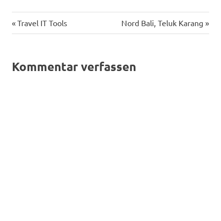
Vorheriger
Nächster
Beitragsnavigation
Travel IT Tools
Nord Bali, Teluk Karang
Beitrag:
Beitrag:
Kommentar verfassen