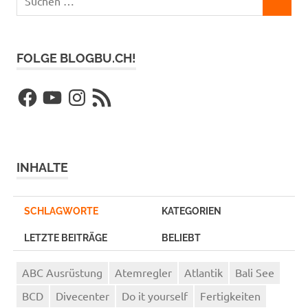
SUCHEN
nach:
FOLGE BLOGBU.CH!
Facebook
YouTube
Instagram
RSS-
Feed
INHALTE
SCHLAGWORTE
KATEGORIEN
LETZTE BEITRÄGE
BELIEBT
ABC Ausrüstung
Atemregler
Atlantik
Bali See
BCD
Divecenter
Do it yourself
Fertigkeiten