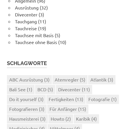
Allgemein
(96)
Ausrüstung
(32)
Divecenter
(3)
Tauchgang
(11)
Tauchreise
(19)
Tauchsee mit Basis
(5)
Tauchsee ohne Basis
(10)
SCHLAGWORTE
ABC Ausrüstung
(3)
Atemregler
(5)
Atlantik
(3)
Bali See
(1)
BCD
(5)
Divecenter
(11)
Do it yourself
(3)
Fertigkeiten
(13)
Fotografie
(1)
Fotografieren
(3)
Für Anfänger
(15)
Hausmeisterei
(3)
Howto
(2)
Karibik
(4)
Medizinisches
(4)
Mittelmeer
(4)