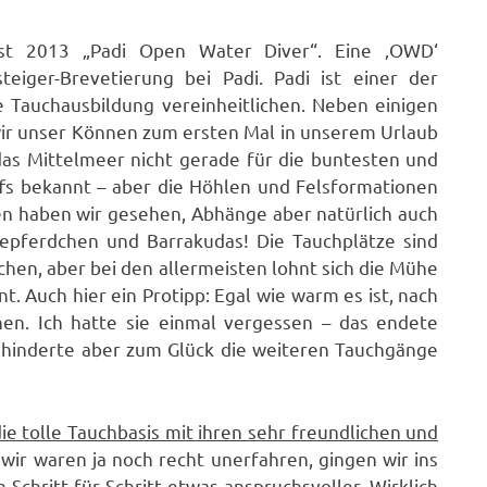
st 2013 „Padi Open Water Diver“. Eine ‚OWD‘
steiger-Brevetierung bei Padi. Padi ist einer der
 Tauchausbildung vereinheitlichen. Neben einigen
ir unser Können zum ersten Mal in unserem Urlaub
 das Mittelmeer nicht gerade für die buntesten und
fs bekannt – aber die Höhlen und Felsformationen
n haben wir gesehen, Abhänge aber natürlich auch
eepferdchen und Barrakudas! Die Tauchplätze sind
chen, aber bei den allermeisten lohnt sich die Mühe
. Auch hier ein Protipp: Egal wie warm es ist, nach
en. Ich hatte sie einmal vergessen – das endete
hinderte aber zum Glück die weiteren Tauchgänge
ie tolle Tauchbasis mit ihren sehr freundlichen und
 wir waren ja noch recht unerfahren, gingen wir ins
Schritt für Schritt etwas anspruchsvoller. Wirklich