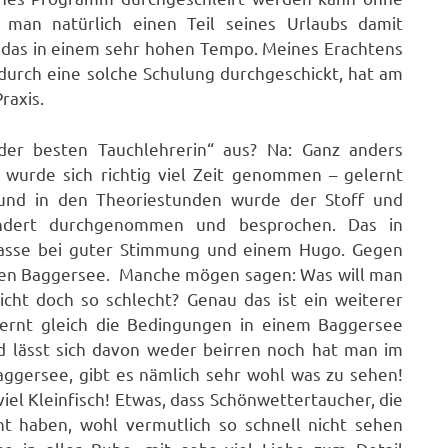
s man natürlich einen Teil seines Urlaubs damit
d das in einem sehr hohen Tempo. Meines Erachtens
n durch eine solche Schulung durchgeschickt, hat am
raxis.
der besten Tauchlehrerin“ aus? Na: Ganz anders
e wurde sich richtig viel Zeit genommen – gelernt
und in den Theoriestunden wurde der Stoff und
ndert durchgenommen und besprochen. Das in
rasse bei guter Stimmung und einem Hugo. Gegen
einen Baggersee. Manche mögen sagen: Was will man
cht doch so schlecht? Genau das ist ein weiterer
lernt gleich die Bedingungen in einem Baggersee
nd lässt sich davon weder beirren noch hat man im
ggersee, gibt es nämlich sehr wohl was zu sehen!
 viel Kleinfisch! Etwas, dass Schönwettertaucher, die
nt haben, wohl vermutlich so schnell nicht sehen