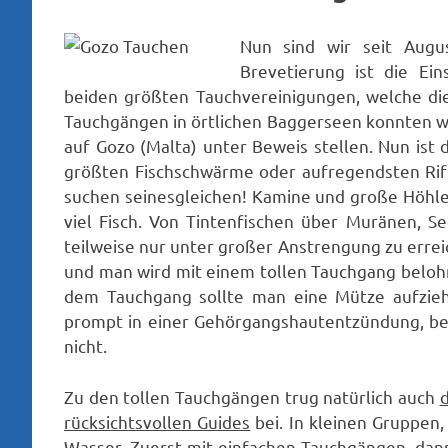
Nun sind wir seit Augu
Brevetierung ist die Ein
beiden größten Tauchvereinigungen, welche die
Tauchgängen in örtlichen Baggerseen konnten w
auf Gozo (Malta) unter Beweis stellen. Nun ist
größten Fischschwärme oder aufregendsten Rif
suchen seinesgleichen! Kamine und große Höhle
viel Fisch. Von Tintenfischen über Muränen, S
teilweise nur unter großer Anstrengung zu errei
und man wird mit einem tollen Tauchgang belohnt
dem Tauchgang sollte man eine Mütze aufzieh
prompt in einer Gehörgangshautentzündung, be
nicht.
Zu den tollen Tauchgängen trug natürlich auch
d
rücksichtsvollen Guides
bei. In kleinen Gruppen,
Wasser. Zuerst mit einfachen Tauchgängen, dann 