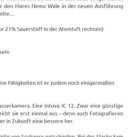
für den Mares Nemo Wide in der neuen Ausführung
ollte…
 nur 21% Sauerstoff in der Atemluft rechnen)
seln
eine Fähigkeiten ist er zudem noch einigermaßen
sserkamera. Eine Intova IC 12. Zwar eine günstige
icht sie erst einmal aus – denn auch Fotografieren
er in Zukunft eine bessere her.
delle von Scubapro entschieden. Bei der Maske kam