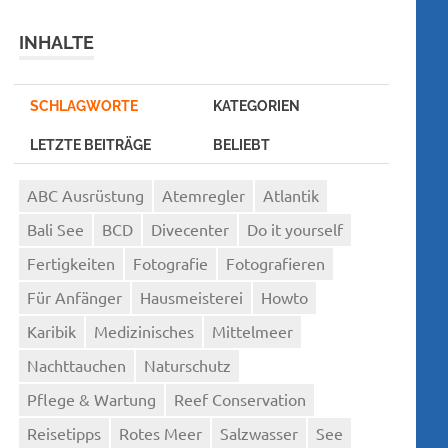
INHALTE
SCHLAGWORTE
KATEGORIEN
LETZTE BEITRÄGE
BELIEBT
ABC Ausrüstung
Atemregler
Atlantik
Bali See
BCD
Divecenter
Do it yourself
Fertigkeiten
Fotografie
Fotografieren
Für Anfänger
Hausmeisterei
Howto
Karibik
Medizinisches
Mittelmeer
Nachttauchen
Naturschutz
Pflege & Wartung
Reef Conservation
Reisetipps
Rotes Meer
Salzwasser
See